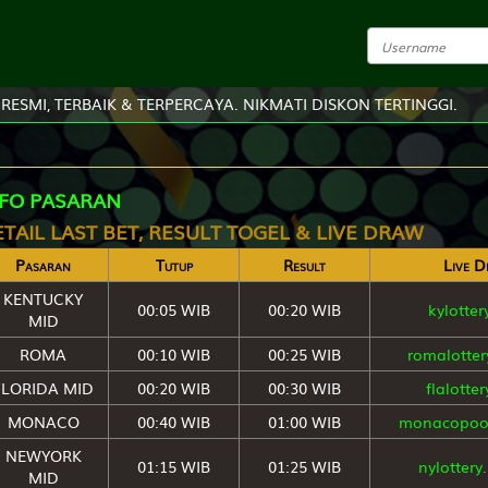
 & TERPERCAYA. NIKMATI DISKON TERTINGGI.
NFO PASARAN
TAIL LAST BET, RESULT TOGEL & LIVE DRAW
Pasaran
Tutup
Result
Live 
KENTUCKY
00:05 WIB
00:20 WIB
kylotte
MID
ROMA
00:10 WIB
00:25 WIB
romalotte
FLORIDA MID
00:20 WIB
00:30 WIB
flalotte
MONACO
00:40 WIB
01:00 WIB
monacopoo
NEWYORK
01:15 WIB
01:25 WIB
nylottery
MID