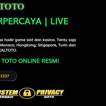
LTOTO
RPERCAYA | LIVE
ga hadir game slot dan kasino. Tentu saja
Monaco, Hongkong, Singapore, Turin dan
OKALTOTO.
S TOTO ONLINE RESMI
21537