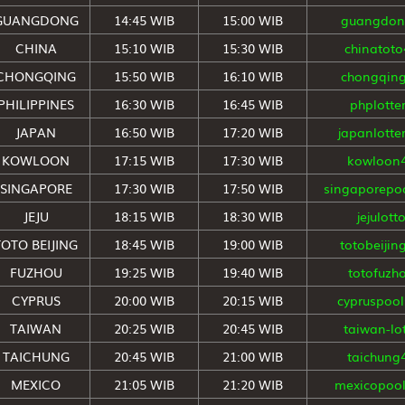
GUANGDONG
14:45 WIB
15:00 WIB
guangdon
CHINA
15:10 WIB
15:30 WIB
chinatoto
CHONGQING
15:50 WIB
16:10 WIB
chongqin
PHILIPPINES
16:30 WIB
16:45 WIB
phplotte
JAPAN
16:50 WIB
17:20 WIB
japanlotte
KOWLOON
17:15 WIB
17:30 WIB
kowloon
SINGAPORE
17:30 WIB
17:50 WIB
singaporepo
JEJU
18:15 WIB
18:30 WIB
jejulot
TOTO BEIJING
18:45 WIB
19:00 WIB
totobeiji
FUZHOU
19:25 WIB
19:40 WIB
totofuzh
CYPRUS
20:00 WIB
20:15 WIB
cypruspoo
TAIWAN
20:25 WIB
20:45 WIB
taiwan-lo
TAICHUNG
20:45 WIB
21:00 WIB
taichung
MEXICO
21:05 WIB
21:20 WIB
mexicopoo