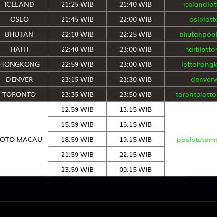
ICELAND
21:25 WIB
21:40 WIB
icelandlot
OSLO
21:45 WIB
22:00 WIB
oslolot
BHUTAN
22:10 WIB
22:25 WIB
bhutanpoo
HAITI
22:40 WIB
23:00 WIB
haitilott
HONGKONG
22:59 WIB
23:00 WIB
lottohong
DENVER
23:15 WIB
23:30 WIB
denverw
TORONTO
23:35 WIB
23:50 WIB
torontolott
12:59 WIB
13:15 WIB
15:59 WIB
16:15 WIB
TOTO MACAU
18:59 WIB
19:15 WIB
poolstotom
21:59 WIB
22:15 WIB
23:59 WIB
00:15 WIB