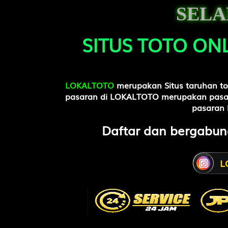
SELA
SITUS TOTO ONL
LOKALTOTO
merupakan Situs taruhan toto
pasaran di LOKALTOTO merupakan pasara
pasaran 
Daftar dan bergabun
L