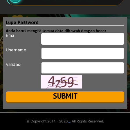
Lupa Password
Anda harus mengisi semua data dibawah dengan benar.
Email
Username
Validasi
© Copyright 2014 - 2026
_
. All Rights Reserved.